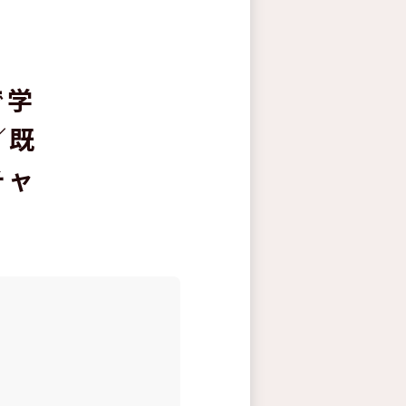
で学
／既
チャ