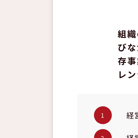
組織
びな
存事
レン
経
経