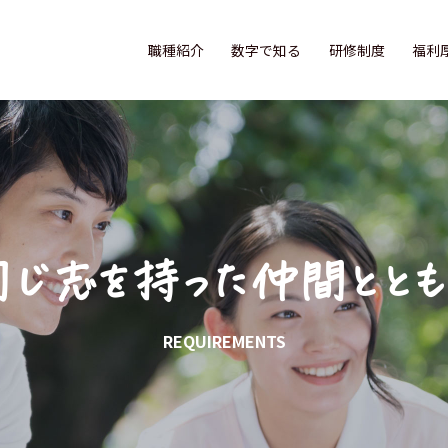
職種紹介
数字で知る
研修制度
福利
同じ志を持った
仲間ととも
REQUIREMENTS