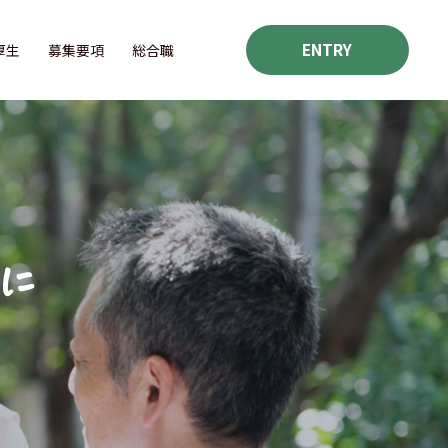
ENTRY
厚⽣
募集要項
総合職
に